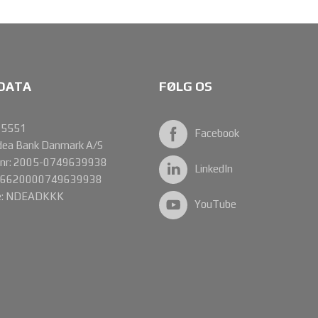
DATA
FØLG OS
85551
Facebook
dea Bank Danmark A/S
onr: 2005-0749639938
LinkedIn
DK6620000749639938
de: NDEADKKK
YouTube