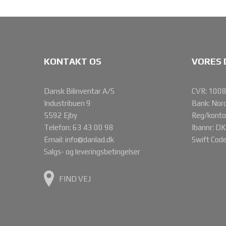
KONTAKT OS
VORES 
Dansk Bilinventar A/S
CVR: 100
Industribuen 9
Bank: Nor
5592 Ejby
Reg/kont
Telefon:
63 43 00 98
Ibannr: 
Email:
info@danlad.dk
Swift Co
Salgs- og leveringsbetingelser
FIND VEJ