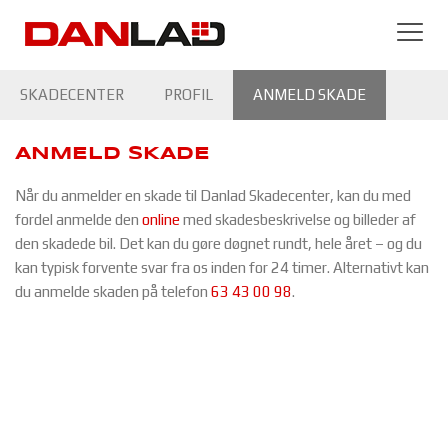
SKADECENTER
PROFIL
ANMELD SKADE
FORSIKRINGSSKADE
HENTE/BRINGE-SERVICE
ANMELD SKADE
Når du anmelder en skade til Danlad Skadecenter, kan du med
ERSTATNINGSBIL
fordel anmelde den
online
med skadesbeskrivelse og billeder af
den skadede bil. Det kan du gøre døgnet rundt, hele året – og du
kan typisk forvente svar fra os inden for 24 timer. Alternativt kan
du anmelde skaden på telefon
63 43 00 98
.