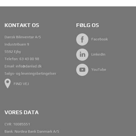
KONTAKT OS
FØLG OS
Dansk Bilinventar A/S
Facebook
Industribuen 9
5592 Ejby
LinkedIn
Telefon:
63 43 00 98
Email:
info@danlad.dk
YouTube
Salgs- og leveringsbetingelser
FIND VEJ
VORES DATA
CVR: 10085551
Bank: Nordea Bank Danmark A/S