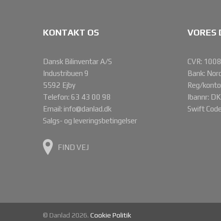
KONTAKT OS
VORES 
Dansk Bilinventar A/S
CVR: 100
Industribuen 9
Bank: Nor
5592 Ejby
Reg/kont
Telefon:
63 43 00 98
Ibannr: 
Email:
info@danlad.dk
Swift Co
Salgs- og leveringsbetingelser
FIND VEJ
© Danlad 2026.
Cookie Politik