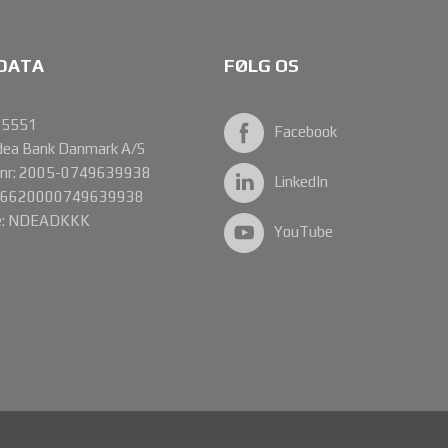
DATA
FØLG OS
85551
Facebook
dea Bank Danmark A/S
onr: 2005-0749639938
LinkedIn
DK6620000749639938
de: NDEADKKK
YouTube